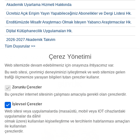
Akademik Uyarlama Hizmeti Hakkında
Ücretsiz Açık Erişim Yayın Yapabileceğiniz Abonelikler ve Dergi Listesi Hk.
Enstitümüzde Misafir Araştırmacı Olmak İsteyen Yabancı Araştırmacılar Hk.
Dijital Kütüphanecilik Uygulamaları Hk.
2026-2027 Akademik Takvim
Tüm Duyurular >>
2026-2027 Öğretim Yılı Güz Yarıyılı (2. Alım) Lisansüstü Yabancı Kontenjan,
Başvuru Şartları ve Takvimi
Çerez Yönetimi
Mezunlarımızın Yayınları
2026-2027 Öğretim Yılı Güz Yarıyılı (2. Alım) Lisansüstü Kontenjan,
Web sitemizde devam edebilmeniz için onayınıza ihtiyacımız var.
Başvuru Şartları ve Takvimi
Bu web sitesi, çevrimiçi deneyiminizi iyileştirmek ve web sitemize gelen
trafiği ölçmemize yarayan bilgileri tutan çerezler kullanır.
Çerez Yönetimi
Zorunlu Çerezler
Bu çerezler internet sitesinin çalışması amacıyla gerekli olan çerezlerdir.
İşlevsel Çerezler
Web sitesi veya uygulamalarda (masaüstü, mobil veya IOT cihazlardaki
uygulamalar da dâhil
olmak üzere) kullanılan kişiselleştirme ve tercihlerin hatırlanması amaçları
ile kullanılan
çerezlerdir.