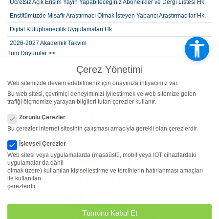
Ücretsiz Açık Erişim Yayın Yapabileceğiniz Abonelikler ve Dergi Listesi Hk.
Enstitümüzde Misafir Araştırmacı Olmak İsteyen Yabancı Araştırmacılar Hk.
Dijital Kütüphanecilik Uygulamaları Hk.
2026-2027 Akademik Takvim
Tüm Duyurular >>
2026-2027 Öğretim Yılı Güz Yarıyılı (2. Alım) Lisansüstü Yabancı Kontenjan,
Başvuru Şartları ve Takvimi
Çerez Yönetimi
Mezunlarımızın Yayınları
2026-2027 Öğretim Yılı Güz Yarıyılı (2. Alım) Lisansüstü Kontenjan,
Web sitemizde devam edebilmeniz için onayınıza ihtiyacımız var.
Başvuru Şartları ve Takvimi
Bu web sitesi, çevrimiçi deneyiminizi iyileştirmek ve web sitemize gelen
trafiği ölçmemize yarayan bilgileri tutan çerezler kullanır.
Çerez Yönetimi
Zorunlu Çerezler
Bu çerezler internet sitesinin çalışması amacıyla gerekli olan çerezlerdir.
İşlevsel Çerezler
Web sitesi veya uygulamalarda (masaüstü, mobil veya IOT cihazlardaki
uygulamalar da dâhil
olmak üzere) kullanılan kişiselleştirme ve tercihlerin hatırlanması amaçları
ile kullanılan
çerezlerdir.
Tümünü Kabul Et