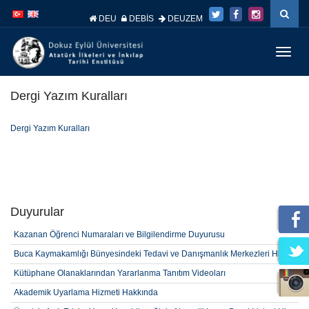
İçeriğe
Navigasyona
atla
atla
DEU
DEBİS
DEUZEM
Menüy
Geç
Dergi Yazım Kuralları
Dergi Yazım Kuralları
Duyurular
Kazanan Öğrenci Numaraları ve Bilgilendirme Duyurusu
Buca Kaymakamlığı Bünyesindeki Tedavi ve Danışmanlık Merkezleri Hk.
Kütüphane Olanaklarından Yararlanma Tanıtım Videoları
Akademik Uyarlama Hizmeti Hakkında