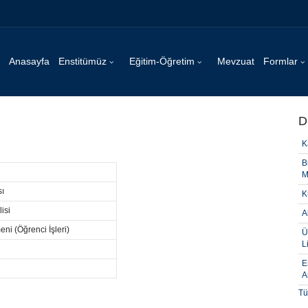
Anasayfa
Enstitümüz
Eğitim-Öğretim
Mevzuat
Formlar
D
K
B
M
sı
K
isi
A
eni (Öğrenci İşleri)
Ü
L
E
A
Tü
D