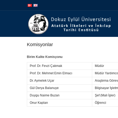
İçeriğe
Navigasyona
atla
atla
Komisyonlar
Birim Kalite Komisyonu
Prof. Dr. Fevzi Çakmak
Müdür
Prof. Dr. Mehmet Emin Elmacı
Müdür Yardımcı
Dr. Aymelek Uçar
Araştırma Görevl
Gül Derya Balanuye
Bilgisayar İşletm
Duygu Naime Buzan
Şef (Mali İşler)
Onur Kaplan
Öğrenci