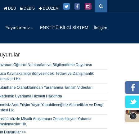
DEU
DEBİS
DEUZEM
Yayınlarımız
ENSTİTÜ BİLGİ SİSTEMİ
İletişim
uyurular
azanan Öğrenci Numaraları ve Bilgilendirme Duyurusu
uca Kaymakamlığı Bünyesindeki Tedavi ve Danışmanlık
erkezleri Hk.
ütüphane Olanaklarından Yararlanma Tanıtım Videoları
kademik Uyarlama Hizmeti Hakkında
cretsiz Açık Erişim Yayın Yapabileceğiniz Abonelikler ve Dergi
istesi Hk.
nstitümüzde Misafir Araştırmacı Olmak İsteyen Yabancı
raştırmacılar Hk.
m Duyurular >>
ijital Kütüphanecilik Uygulamaları Hk.