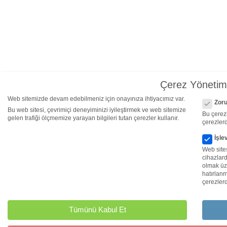
Çerez Yönetim
Çerez Yö
Web sitemizde devam edebilmeniz için onayınıza ihtiyacımız var.
Zoru
Bu web sitesi, çevrimiçi deneyiminizi iyileştirmek ve web sitemize
Bu çerezl
gelen trafiği ölçmemize yarayan bilgileri tutan çerezler kullanır.
çerezlerd
İşle
Web site
cihazlar
olmak üze
hatırlanm
çerezlerd
Tümünü Kabul Et