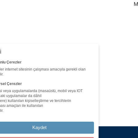
2
M
2
K
2
K
i
netimi
nlu Çerezler
er internet sitesinin çalışması amacıyla gerekli olan
ir.
vsel Çerezler
si veya uygulamalarda (masaüstü, mobil veya IOT
daki uygulamalar da dâhil
re) kullanılan kişiselleştirme ve tercihlerin
ası amaçları ile kullanılan
ir.
Kaydet