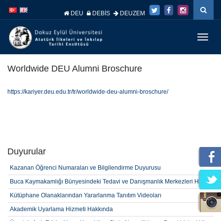
İçeriğe
Navigasyona
atla
atla
DEU
DEBİS
DEUZEM
Menüy
Geç
Worldwide DEU Alumni Broschure
https://kariyer.deu.edu.tr/tr/worldwide-deu-alumni-broschure/
Duyurular
Kazanan Öğrenci Numaraları ve Bilgilendirme Duyurusu
Buca Kaymakamlığı Bünyesindeki Tedavi ve Danışmanlık Merkezleri Hk.
Kütüphane Olanaklarından Yararlanma Tanıtım Videoları
Akademik Uyarlama Hizmeti Hakkında