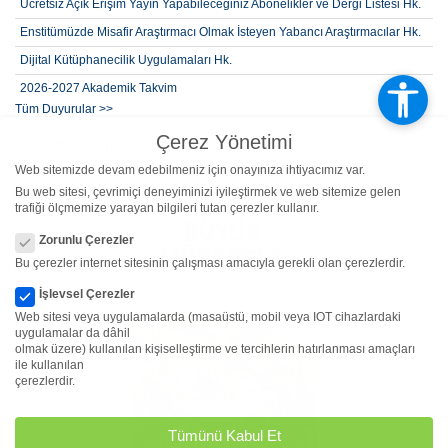
Ücretsiz Açık Erişim Yayın Yapabileceğiniz Abonelikler ve Dergi Listesi Hk.
Enstitümüzde Misafir Araştırmacı Olmak İsteyen Yabancı Araştırmacılar Hk.
Dijital Kütüphanecilik Uygulamaları Hk.
2026-2027 Akademik Takvim
Tüm Duyurular >>
2026-2027 Öğretim Yılı Güz Yarıyılı (2. Alım) Lisansüstü Yabancı Kontenjan,
Başvuru Şartları ve Takvimi
Çerez Yönetimi
Mezunlarımızın Yayınları
2026-2027 Öğretim Yılı Güz Yarıyılı (2. Alım) Lisansüstü Kontenjan,
Web sitemizde devam edebilmeniz için onayınıza ihtiyacımız var.
Başvuru Şartları ve Takvimi
Bu web sitesi, çevrimiçi deneyiminizi iyileştirmek ve web sitemize gelen
trafiği ölçmemize yarayan bilgileri tutan çerezler kullanır.
Çerez Yönetimi
Zorunlu Çerezler
Bu çerezler internet sitesinin çalışması amacıyla gerekli olan çerezlerdir.
İşlevsel Çerezler
Web sitesi veya uygulamalarda (masaüstü, mobil veya IOT cihazlardaki
uygulamalar da dâhil
olmak üzere) kullanılan kişiselleştirme ve tercihlerin hatırlanması amaçları
ile kullanılan
çerezlerdir.
Tümünü Kabul Et