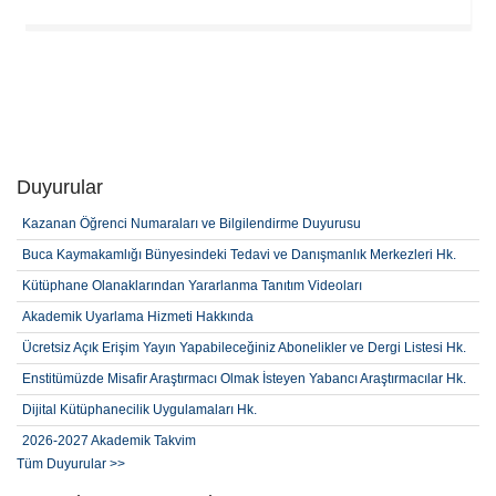
Duyurular
Kazanan Öğrenci Numaraları ve Bilgilendirme Duyurusu
Buca Kaymakamlığı Bünyesindeki Tedavi ve Danışmanlık Merkezleri Hk.
Kütüphane Olanaklarından Yararlanma Tanıtım Videoları
Akademik Uyarlama Hizmeti Hakkında
Ücretsiz Açık Erişim Yayın Yapabileceğiniz Abonelikler ve Dergi Listesi Hk.
Enstitümüzde Misafir Araştırmacı Olmak İsteyen Yabancı Araştırmacılar Hk.
Dijital Kütüphanecilik Uygulamaları Hk.
2026-2027 Akademik Takvim
Tüm Duyurular >>
2026-2027 Öğretim Yılı Güz Yarıyılı (2. Alım) Lisansüstü Yabancı Kontenjan,
Başvuru Şartları ve Takvimi