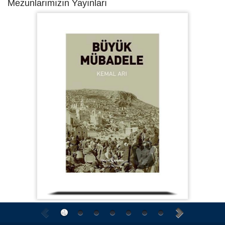
Mezunlarımızın Yayınları
2026-2027 Öğretim Yılı Güz Yarıyılı (2. Alım) Lisansüstü Kontenjan,
Başvuru Şartları ve Takvimi