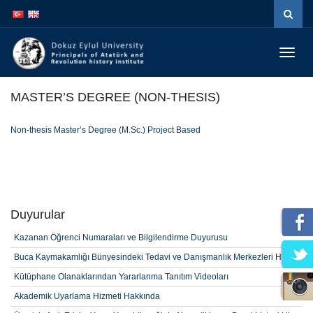
İçeriğe
Navigasyona
atla
atla
Menüy
Geç
MASTER’S DEGREE (NON-THESIS)
Non-thesis Master’s Degree (M.Sc.) Project Based
Duyurular
Kazanan Öğrenci Numaraları ve Bilgilendirme Duyurusu
Buca Kaymakamlığı Bünyesindeki Tedavi ve Danışmanlık Merkezleri Hk.
Kütüphane Olanaklarından Yararlanma Tanıtım Videoları
Akademik Uyarlama Hizmeti Hakkında