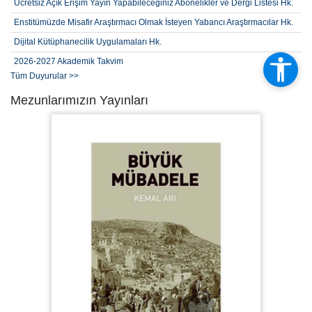
Ücretsiz Açık Erişim Yayın Yapabileceğiniz Abonelikler ve Dergi Listesi Hk.
Enstitümüzde Misafir Araştırmacı Olmak İsteyen Yabancı Araştırmacılar Hk.
Dijital Kütüphanecilik Uygulamaları Hk.
2026-2027 Akademik Takvim
Tüm Duyurular >>
2026-2027 Öğretim Yılı Güz Yarıyılı (2. Alım) Lisansüstü Yabancı Kontenjan,
Başvuru Şartları ve Takvimi
Mezunlarımızın Yayınları
2026-2027 Öğretim Yılı Güz Yarıyılı (2. Alım) Lisansüstü Kontenjan,
Başvuru Şartları ve Takvimi