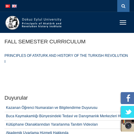
İçeriğe
Navigasyona
atla
atla
Menüy
Geç
FALL SEMESTER CURRICULUM
PRINCIPLES OF ATATURK AND HISTORY OF THE TURKISH REVOLUTION
I
Duyurular
Kazanan Öğrenci Numaraları ve Bilgilendirme Duyurusu
Buca Kaymakamlığı Bünyesindeki Tedavi ve Danışmanlık Merkezleri Hk.
Kütüphane Olanaklarından Yararlanma Tanıtım Videoları
Akademik Uyarlama Hizmeti Hakkında